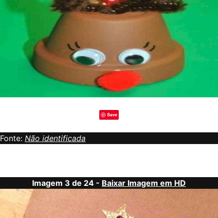
Save
Fonte:
Não identificada
Imagem 3 de 24 -
Baixar Imagem em HD