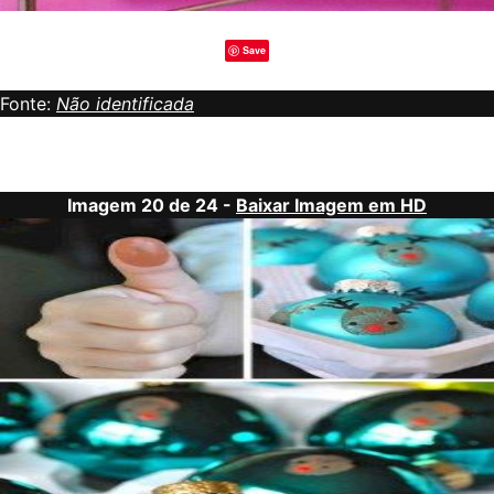
Save
Fonte:
Não identificada
Imagem 20 de 24 -
Baixar Imagem em HD