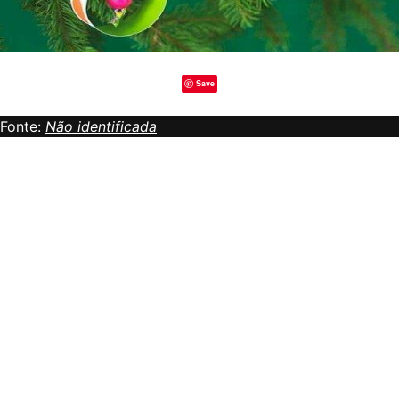
Save
Fonte:
Não identificada