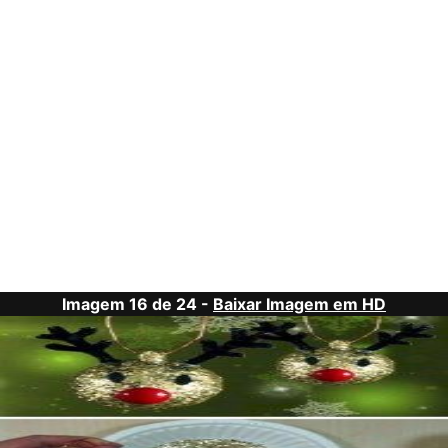
Imagem 16 de 24 -
Baixar Imagem em HD