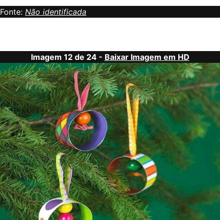
Fonte:
Não identificada
Imagem 12 de 24 -
Baixar Imagem em HD