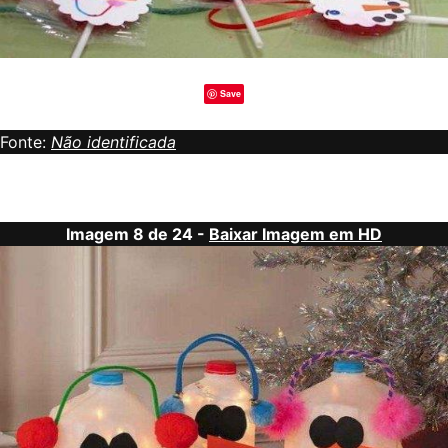
Save
Fonte:
Não identificada
Imagem 8 de 24 -
Baixar Imagem em HD