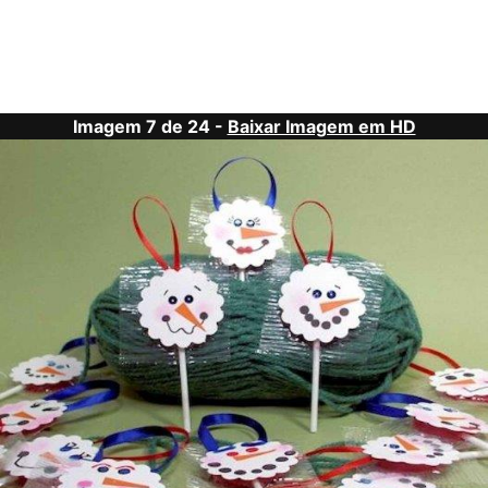
Imagem 7 de 24 -
Baixar Imagem em HD