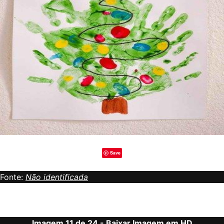
Save
Fonte:
Não identificada
Imagem 11 de 24 -
Baixar Imagem em HD