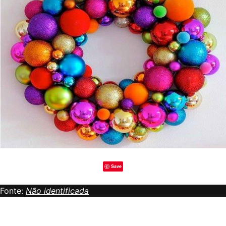
Save
Fonte:
Não identificada