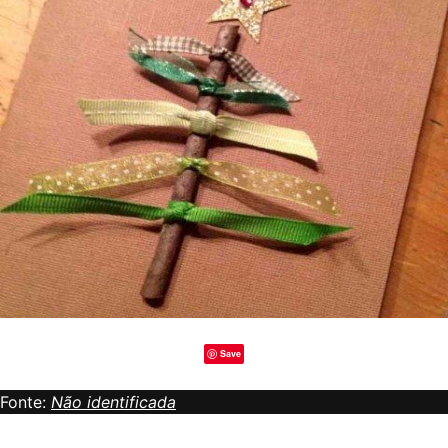
Save
Fonte:
Não identificada