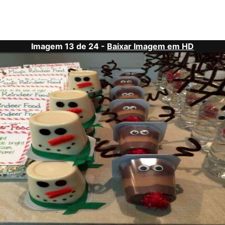
Imagem 13 de 24 -
Baixar Imagem em HD