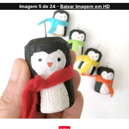
Imagem 5 de 24 -
Baixar Imagem em HD
Save