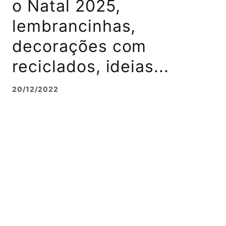
o Natal 2025,
lembrancinhas,
decorações com
reciclados, ideias...
20/12/2022