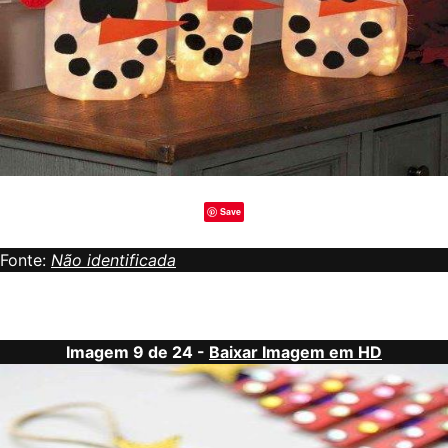
Save
Fonte:
Não identificada
Imagem 9 de 24 -
Baixar Imagem em HD