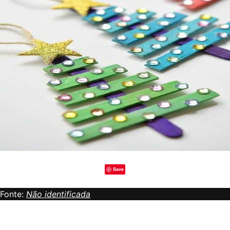
Save
Fonte:
Não identificada