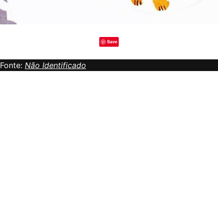
Save
Fonte:
Não Identificado