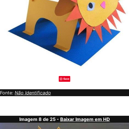
Save
Fonte:
Não Identificado
Imagem 8 de 25 -
Baixar Imagem em HD