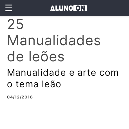
☰
25
Manualidades
de leões
Manualidade e arte com
o tema leão
04/12/2018