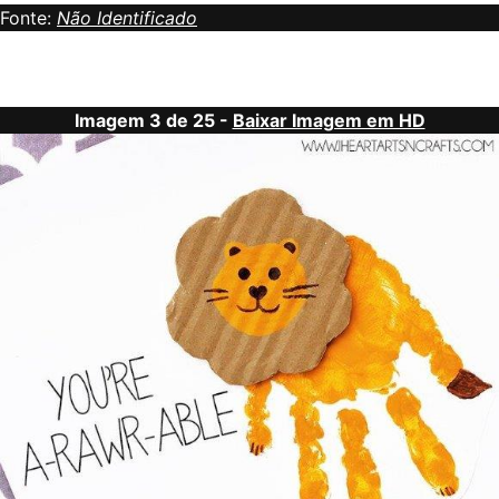
Fonte:
Não Identificado
Imagem 3 de 25 -
Baixar Imagem em HD