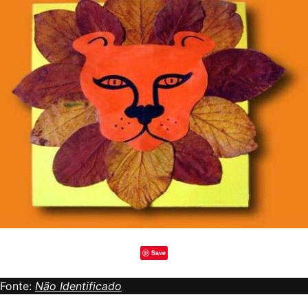
Save
Fonte:
Não Identificado