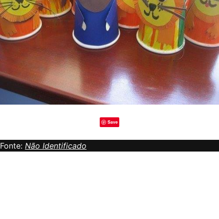
Save
Fonte:
Não Identificado