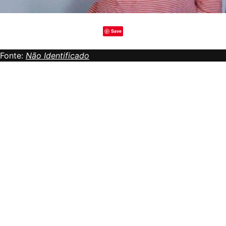
Save
Fonte:
Não Identificado