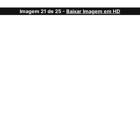
Imagem 21 de 25 -
Baixar Imagem em HD