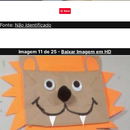
Save
Fonte:
Não Identificado
Imagem 11 de 25 -
Baixar Imagem em HD