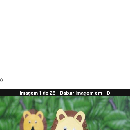
0
Imagem 1 de 25 -
Baixar Imagem em HD