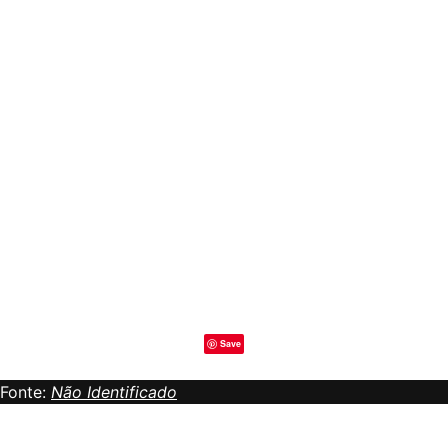
Save
Fonte:
Não Identificado