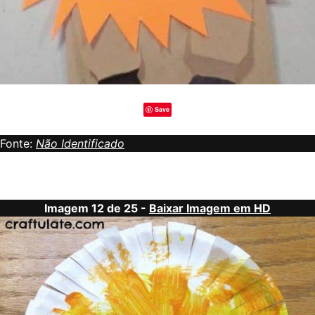
Save
Fonte:
Não Identificado
Imagem 12 de 25 -
Baixar Imagem em HD