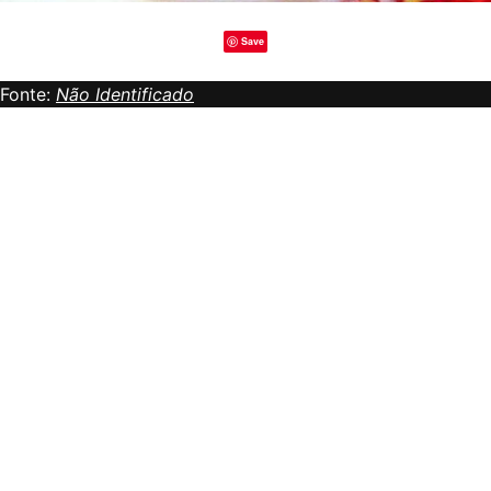
Save
Fonte:
Não Identificado