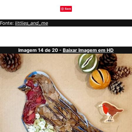
Save
Fonte:
littlies_and_me
Imagem 14 de 20 -
Baixar Imagem em HD