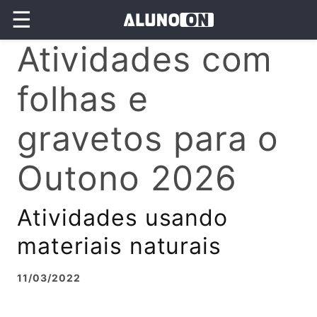
☰
Atividades com
folhas e
gravetos para o
Outono 2026
Atividades usando
materiais naturais
11/03/2022