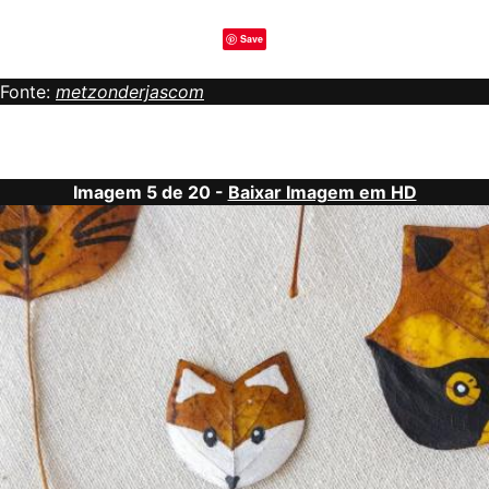
Save
Fonte:
metzonderjascom
Imagem 5 de 20 -
Baixar Imagem em HD