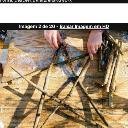
Fonte:
peacewithnaturehandwork
Imagem 2 de 20 -
Baixar Imagem em HD