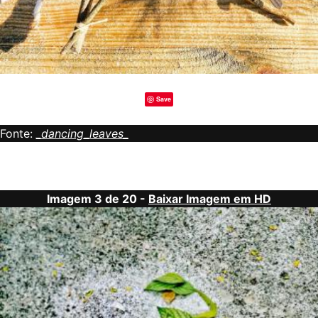
Save
Fonte:
_dancing_leaves_
Imagem 3 de 20 -
Baixar Imagem em HD