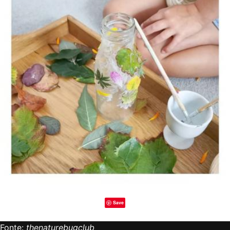
Save
Fonte:
thenaturebugclub