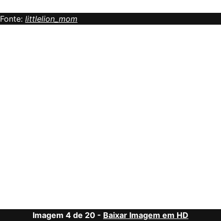
Fonte:
littlelion_mom
Imagem 4 de 20 -
Baixar Imagem em HD