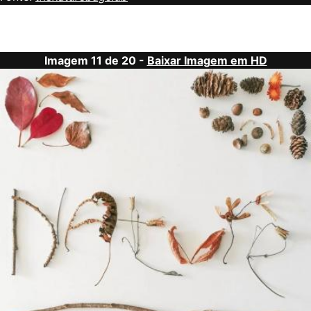
Imagem 11 de 20 -
Baixar Imagem em HD