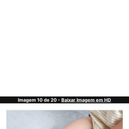
Imagem 10 de 20 -
Baixar Imagem em HD