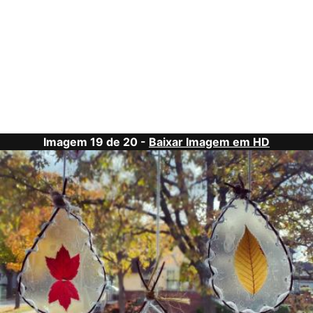
Imagem 19 de 20 -
Baixar Imagem em HD