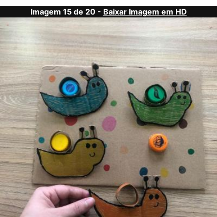
Imagem 15 de 20 -
Baixar Imagem em HD