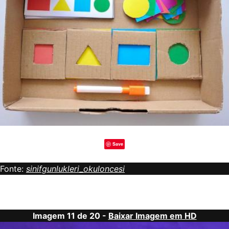
Save
Fonte:
sinifgunlukleri_okuloncesi
Imagem 11 de 20 -
Baixar Imagem em HD