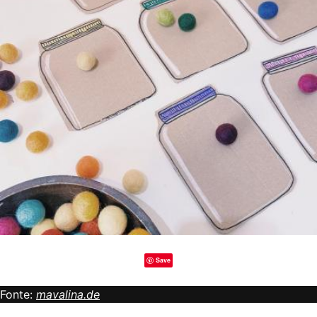
Save
Fonte:
mavalina.de