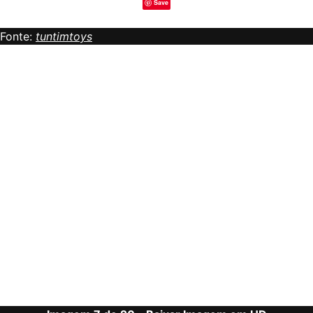
Save
Fonte:
tuntimtoys