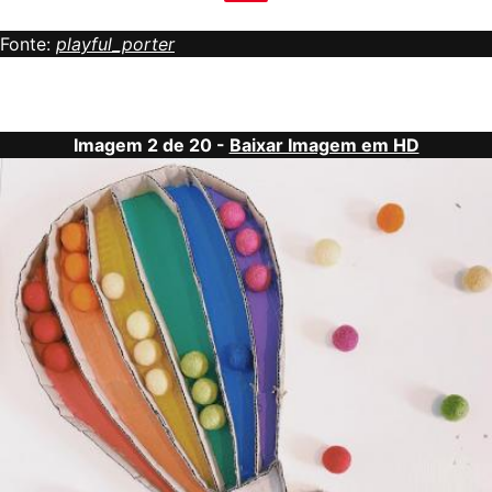
Fonte:
playful_porter
Imagem 2 de 20 -
Baixar Imagem em HD