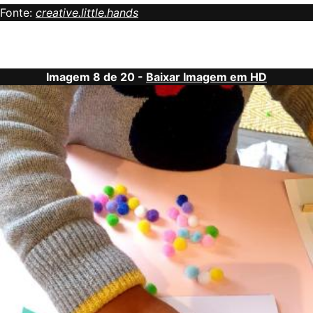
Fonte:
creative.little.hands
Imagem 8 de 20 -
Baixar Imagem em HD