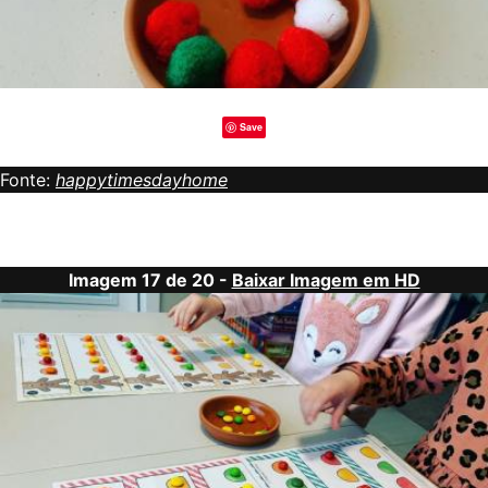
Save
Fonte:
happytimesdayhome
Imagem 17 de 20 -
Baixar Imagem em HD