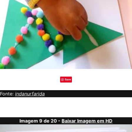
Save
Fonte:
indanurfarida
Imagem 9 de 20 -
Baixar Imagem em HD