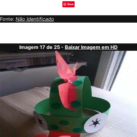
Save
Fonte:
Não Identificado
Imagem 17 de 25 -
Baixar Imagem em HD