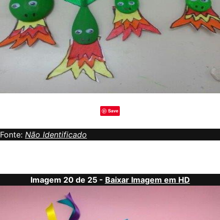
Save
Fonte:
Não Identificado
Imagem 20 de 25 -
Baixar Imagem em HD