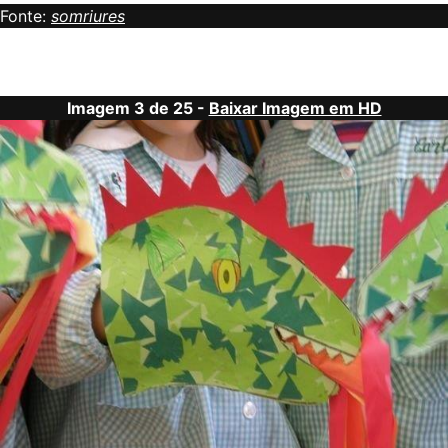
Fonte:
somriures
Imagem 3 de 25 -
Baixar Imagem em HD