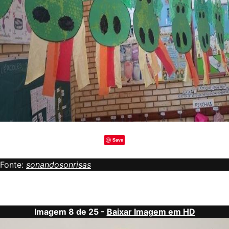
Save
Fonte:
sonandosonrisas
Imagem 8 de 25 -
Baixar Imagem em HD