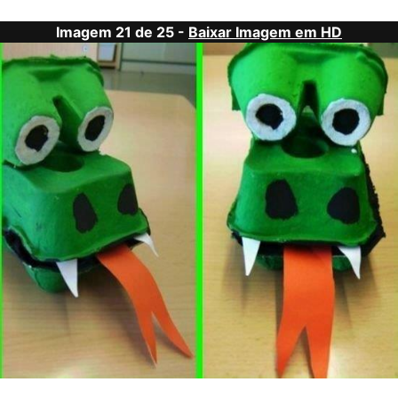
Imagem 21 de 25 -
Baixar Imagem em HD