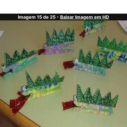
Imagem 15 de 25 -
Baixar Imagem em HD