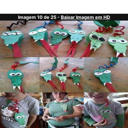
Imagem 10 de 25 -
Baixar Imagem em HD