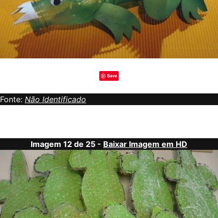
Save
Fonte:
Não Identificado
Imagem 12 de 25 -
Baixar Imagem em HD