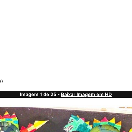
0
Imagem 1 de 25 -
Baixar Imagem em HD