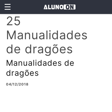
☰
25
Manualidades
de dragões
Manualidades de
dragões
04/12/2018