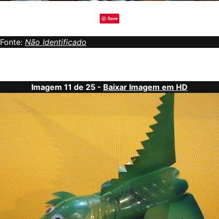
Save
Fonte:
Não Identificado
Imagem 11 de 25 -
Baixar Imagem em HD