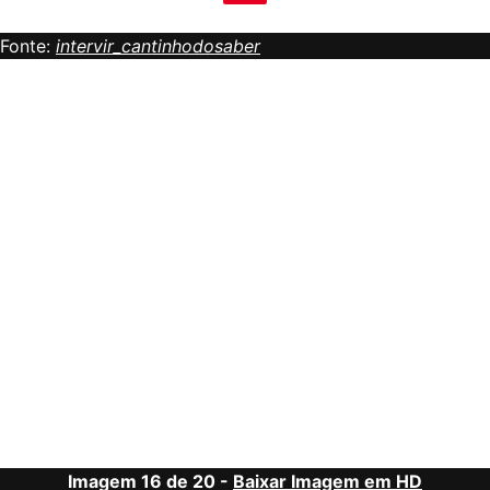
Fonte:
intervir_cantinhodosaber
Imagem 16 de 20 -
Baixar Imagem em HD