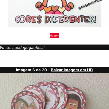
Save
Fonte:
apedagogaoficial
Imagem 6 de 20 -
Baixar Imagem em HD