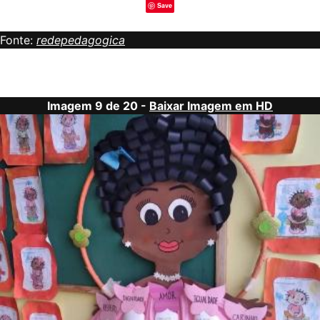
Save
Fonte:
redepedagogica
Imagem 9 de 20 -
Baixar Imagem em HD