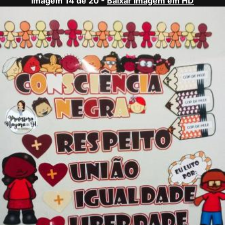
Imagem 14 de 20 -
Baixar Imagem em HD