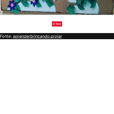
Save
Fonte:
aprenderbrincando.projar