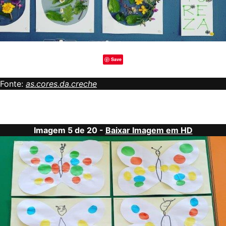
Save
Fonte:
as.cores.da.creche
Imagem 5 de 20 -
Baixar Imagem em HD