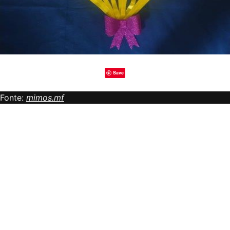
Save
Fonte:
mimos.mf