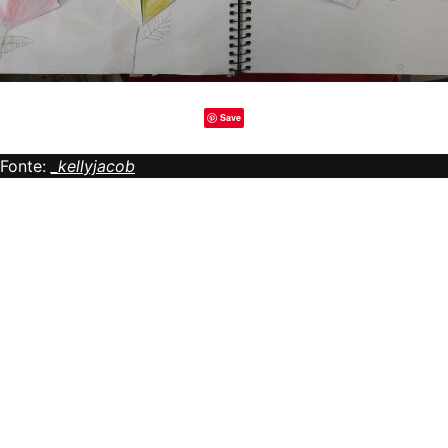
Save
Fonte:
_kellyjacob