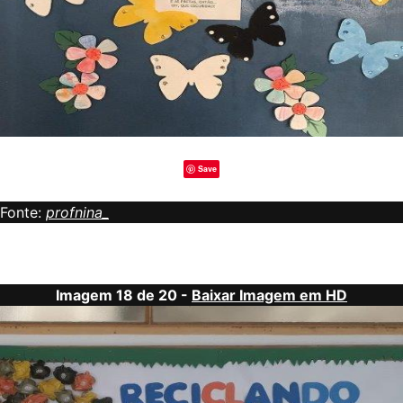
Save
Fonte:
profnina_
Imagem 18 de 20 -
Baixar Imagem em HD