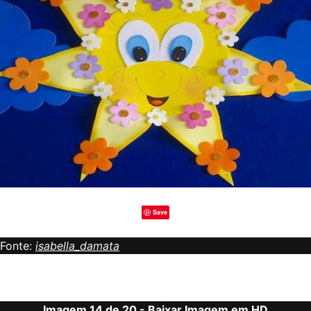
Save
Fonte:
isabella_damata
Imagem 14 de 20 -
Baixar Imagem em HD