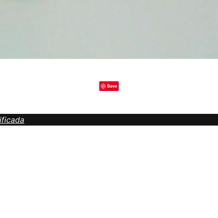
Save
ificada