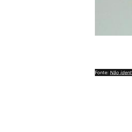
Fonte:
Não ident