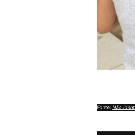
Fonte:
Não ident