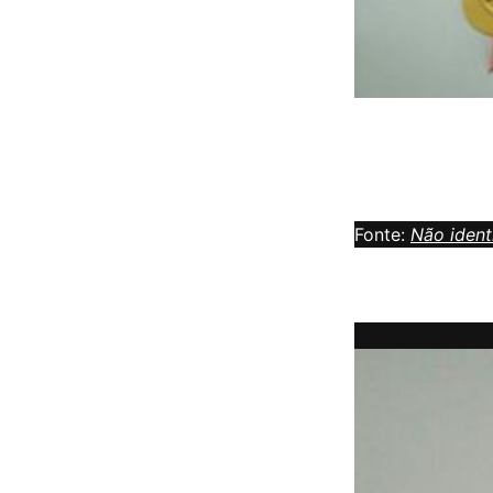
Fonte:
Não ident