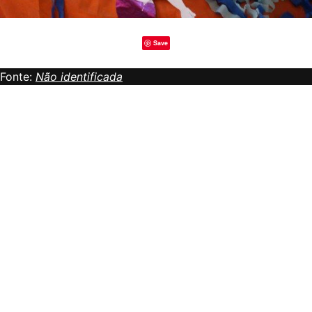
Save
Fonte:
Não identificada