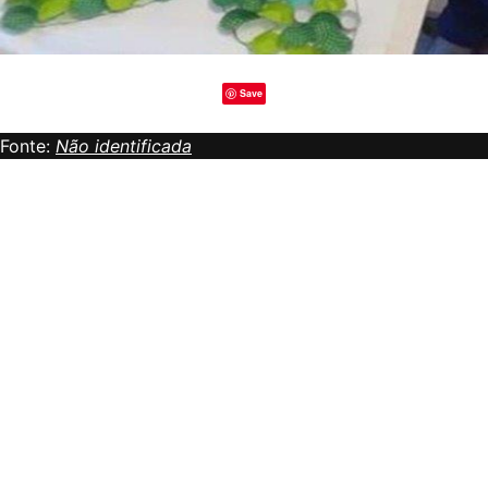
Save
Fonte:
Não identificada