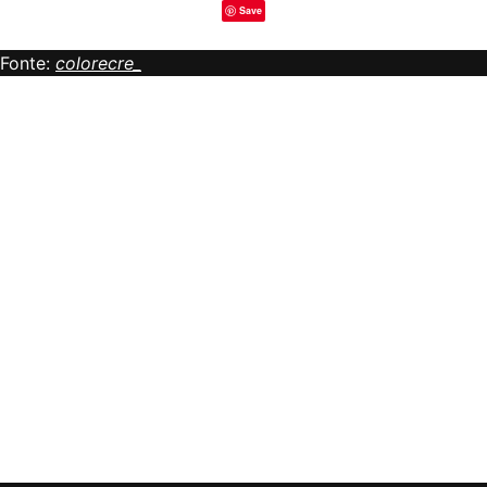
Save
Fonte:
colorecre_