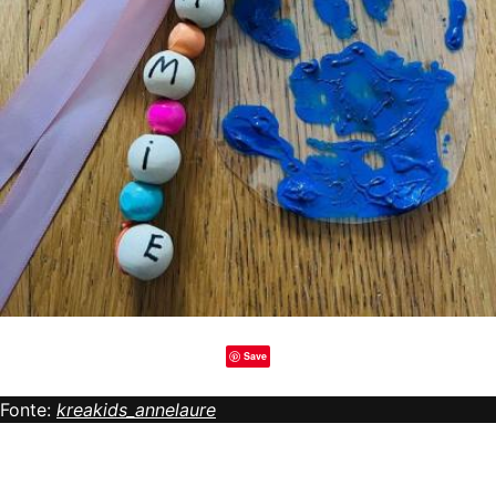
Save
Fonte:
kreakids_annelaure