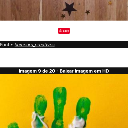
Save
Fonte:
humeurs_creatives
Imagem 9 de 20 -
Baixar Imagem em HD