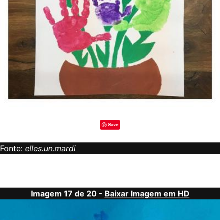
Save
Fonte:
elles.un.mardi
Imagem 17 de 20 -
Baixar Imagem em HD