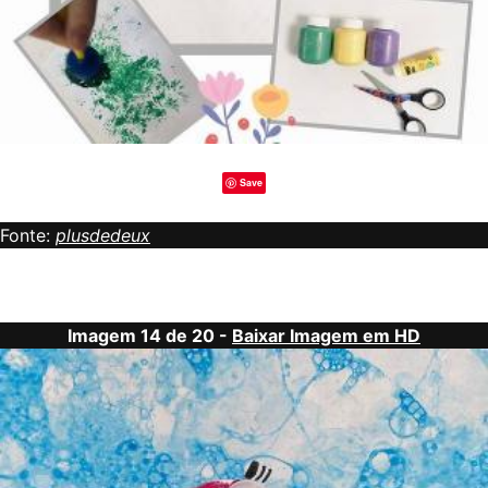
Save
Fonte:
plusdedeux
Imagem 14 de 20 -
Baixar Imagem em HD