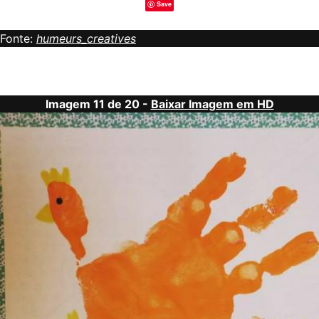
Save
Fonte:
humeurs_creatives
Imagem 11 de 20 -
Baixar Imagem em HD