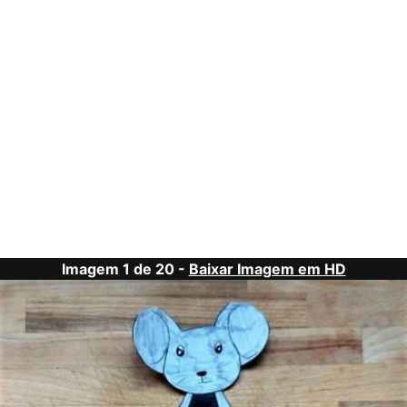
Imagem 1 de 20 -
Baixar Imagem em HD