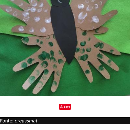
Save
Fonte:
creassmat