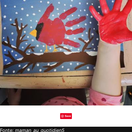
Save
Fonte:
maman_au_quotidien5