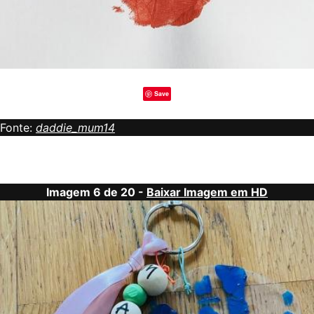
Save
Fonte:
daddie_mum14
Imagem 6 de 20 -
Baixar Imagem em HD