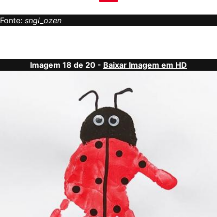
Fonte:
sngl_ozen
Imagem 18 de 20 -
Baixar Imagem em HD