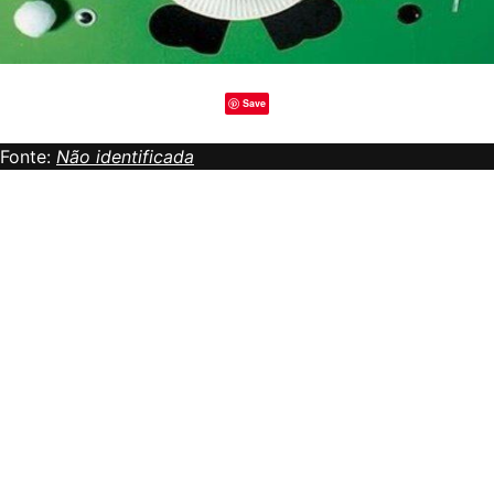
Save
Fonte:
Não identificada