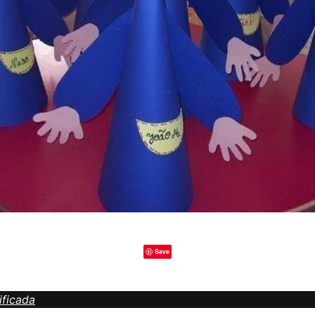
Save
ificada