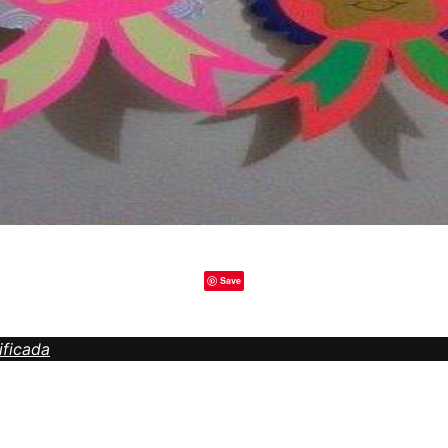
Save
ificada