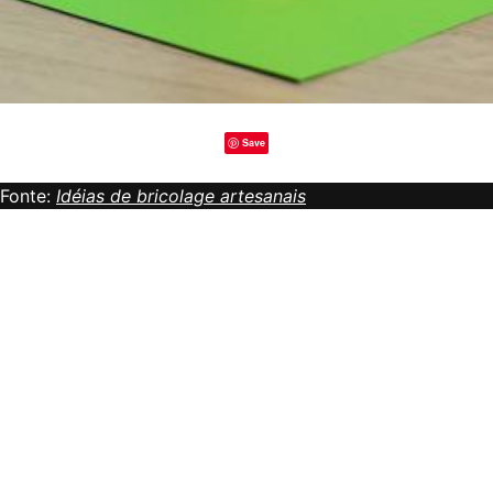
Save
Fonte:
Idéias de bricolage artesanais