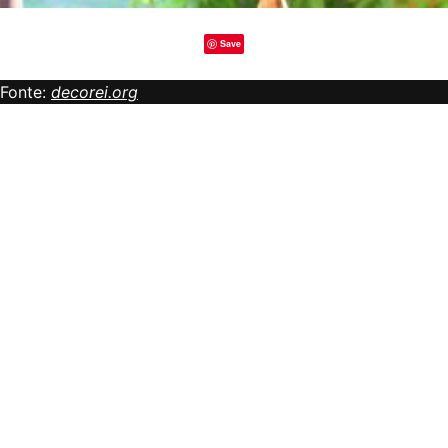
Save
Fonte:
decorei.org