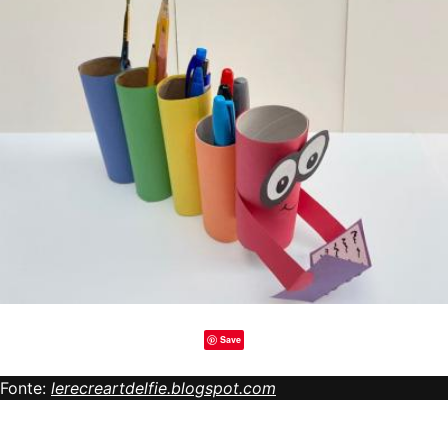
Save
Fonte:
lerecreartdelfie.blogspot.com