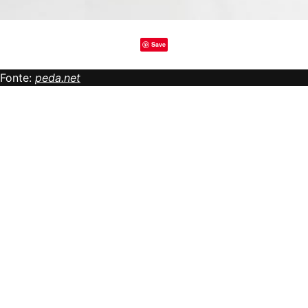
Save
Fonte:
peda.net