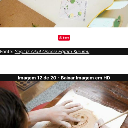
Save
Fonte:
Yeşil İz Okul Öncesi Eğitim Kurumu
Imagem 12 de 20 -
Baixar Imagem em HD