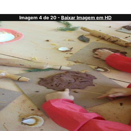
Imagem 4 de 20 -
Baixar Imagem em HD