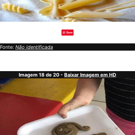
Save
Fonte:
Não identificada
Imagem 18 de 20 -
Baixar Imagem em HD