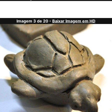
Imagem 3 de 20 -
Baixar Imagem em HD