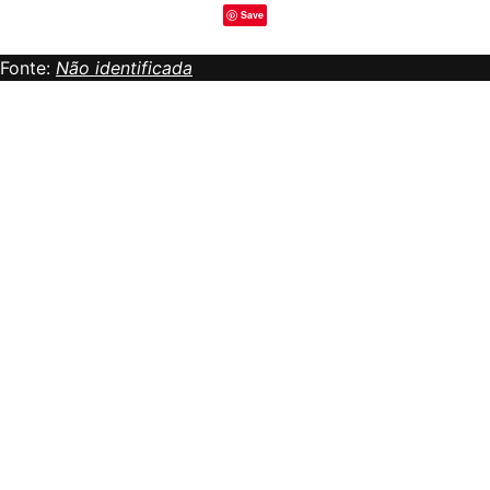
Save
Fonte:
Não identificada