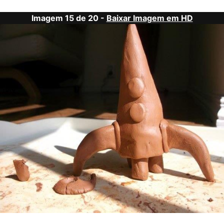
Imagem 15 de 20 -
Baixar Imagem em HD