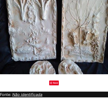
Save
Fonte:
Não identificada