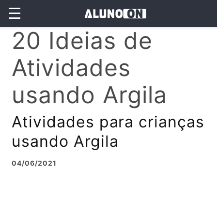
☰
20 Ideias de
Atividades
usando Argila
Atividades para crianças
usando Argila
04/06/2021