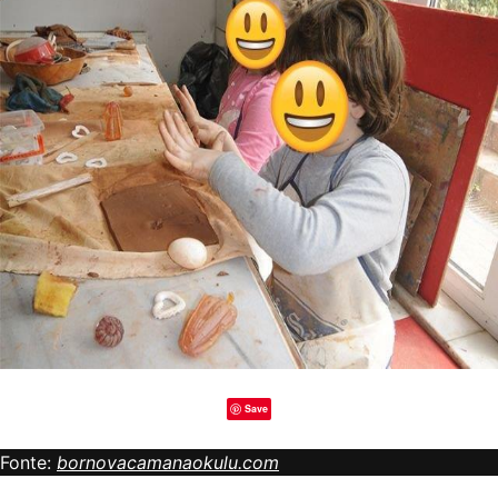
Save
Fonte:
bornovacamanaokulu.com