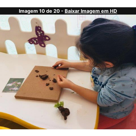
Imagem 10 de 20 -
Baixar Imagem em HD