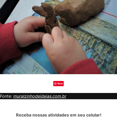
Save
Fonte:
muralzinhodeideias.com.br
Receba nossas atividades em seu celular!