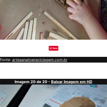
Save
Fonte:
artesanatoereciclagem.com.br
Imagem 20 de 20 -
Baixar Imagem em HD