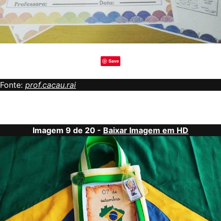
Save
Fonte:
prof.cacau.rai
Imagem 9 de 20 -
Baixar Imagem em HD