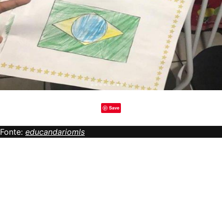
Save
Fonte:
educandariomls