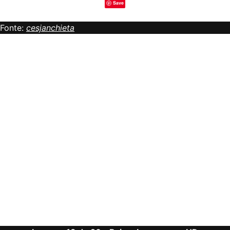
Save
Fonte:
cesjanchieta