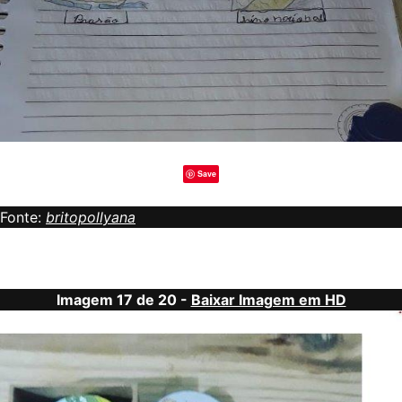
Save
Fonte:
britopollyana
Imagem 17 de 20 -
Baixar Imagem em HD