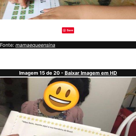
Save
Fonte:
mamaequeensina
Imagem 15 de 20 -
Baixar Imagem em HD