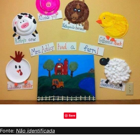
Save
Fonte:
Não identificada