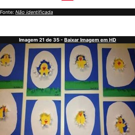
Fonte:
Não identificada
Imagem 21 de 35 -
Baixar Imagem em HD