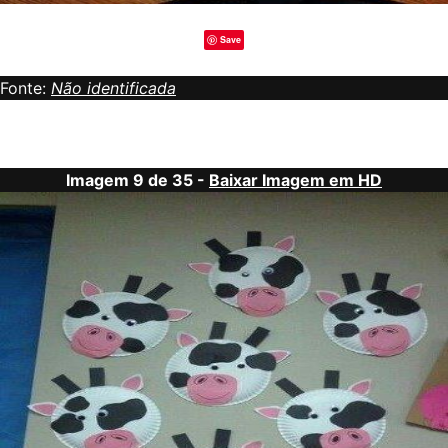
Save
Fonte:
Não identificada
Imagem 9 de 35 -
Baixar Imagem em HD