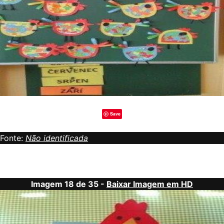
Save
Fonte:
Não identificada
Imagem 18 de 35 -
Baixar Imagem em HD