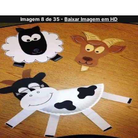
Imagem 8 de 35 -
Baixar Imagem em HD