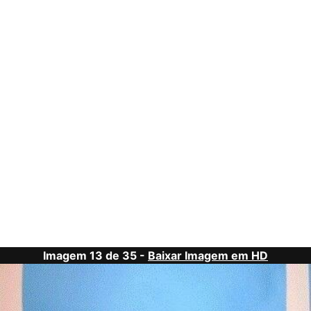
Imagem 13 de 35 -
Baixar Imagem em HD