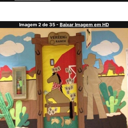
Imagem 2 de 35 -
Baixar Imagem em HD