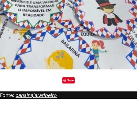
Save
Fonte:
canalnajararibeiro