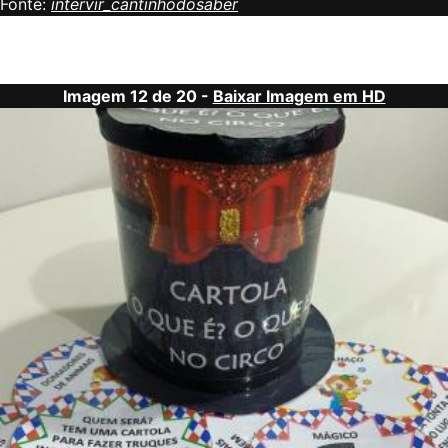
Fonte:
intervir_cantinhodosaber
Imagem 12 de 20 -
Baixar Imagem em HD