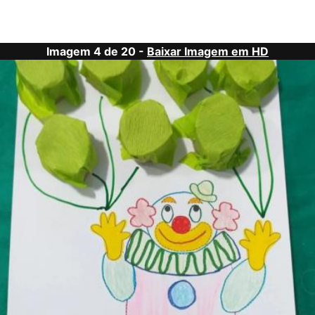
Imagem 4 de 20 -
Baixar Imagem em HD