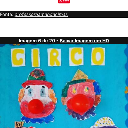
Save
Fonte:
professoraamandacimas
Imagem 6 de 20 -
Baixar Imagem em HD