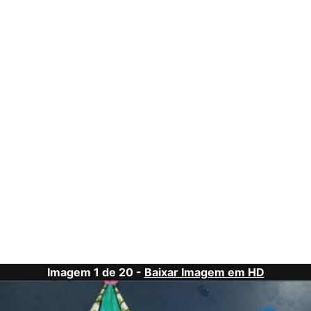
Imagem 1 de 20 -
Baixar Imagem em HD