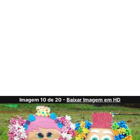
Imagem 10 de 20 -
Baixar Imagem em HD