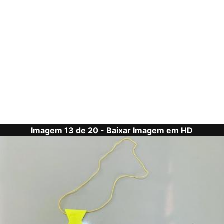
Imagem 13 de 20 -
Baixar Imagem em HD