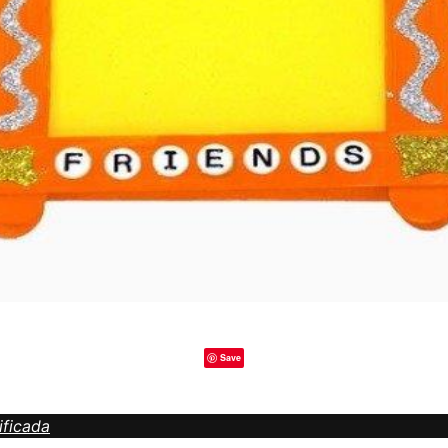
Save
ificada