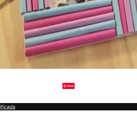
Save
ificada