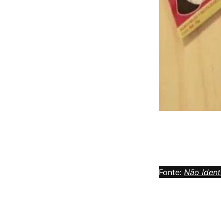
Fonte:
Não Ident