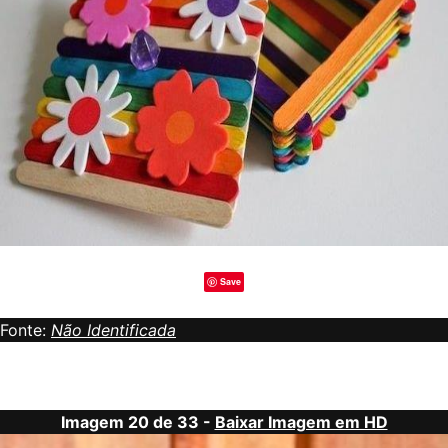
Save
Fonte:
Não Identificada
Imagem 20 de 33 -
Baixar Imagem em HD