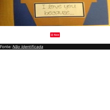
Save
Fonte:
Não Identificada