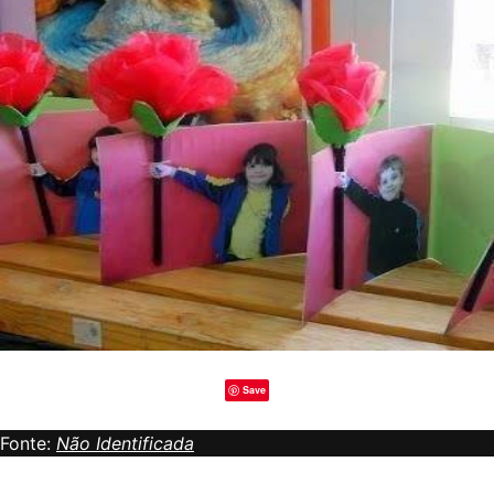
Save
Fonte:
Não Identificada