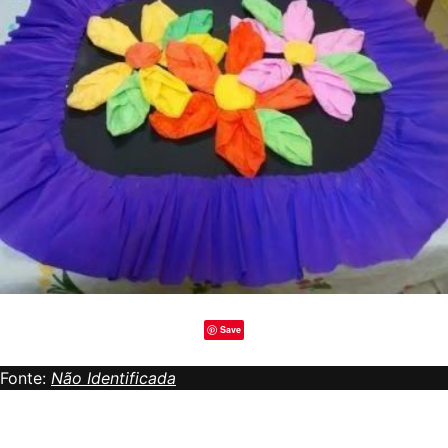
Save
Fonte:
Não Identificada