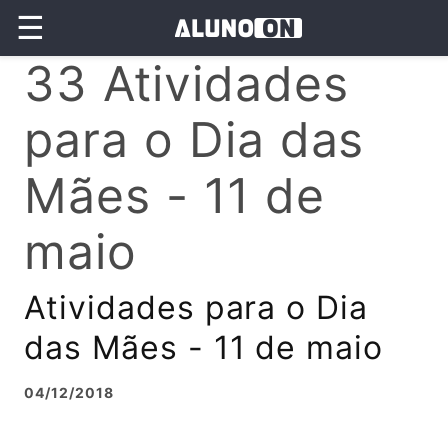
☰
33 Atividades
para o Dia das
Mães - 11 de
maio
Atividades para o Dia
das Mães - 11 de maio
04/12/2018