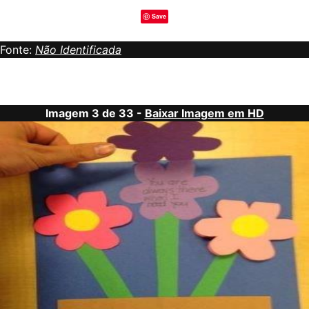
Save
Fonte:
Não Identificada
Imagem 3 de 33 -
Baixar Imagem em HD