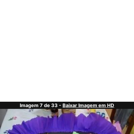
Imagem 7 de 33 -
Baixar Imagem em HD