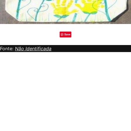
Save
Fonte:
Não Identificada