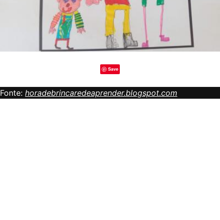
Save
Fonte:
horadebrincaredeaprender.blogspot.com