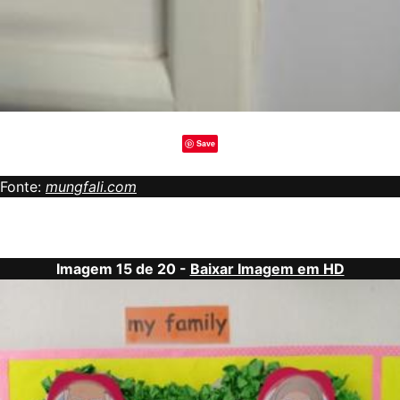
Save
Fonte:
mungfali.com
Imagem 15 de 20 -
Baixar Imagem em HD