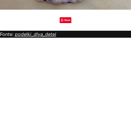
Save
Fonte:
podelki_dlya_detei