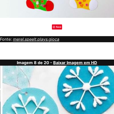
Save
Fonte:
merel.speelt.plays.gioca
Imagem 8 de 20 -
Baixar Imagem em HD