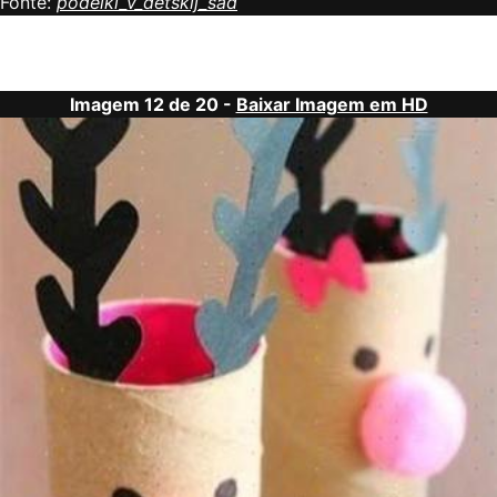
Fonte:
podelki_v_detskij_sad
Imagem 12 de 20 -
Baixar Imagem em HD