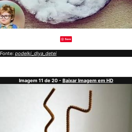
Save
Fonte:
podelki_dlya_detei
Imagem 11 de 20 -
Baixar Imagem em HD