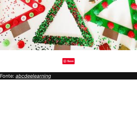
Save
Fonte:
abcdeelearning