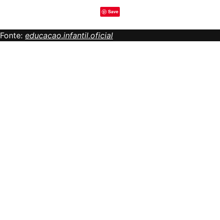
Save
Fonte:
educacao.infantil.oficial