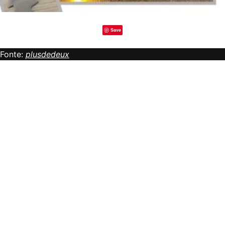
Save
Fonte:
plusdedeux