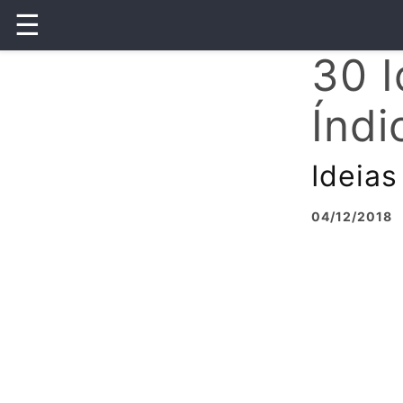
☰
30 I
Índi
Ideias
04/12/2018