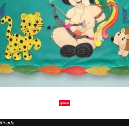
Save
ificada