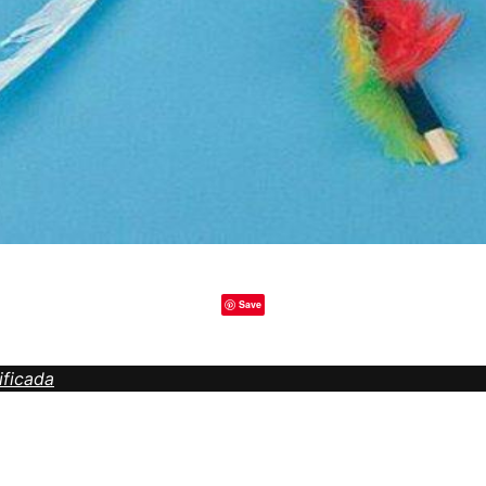
Save
ificada