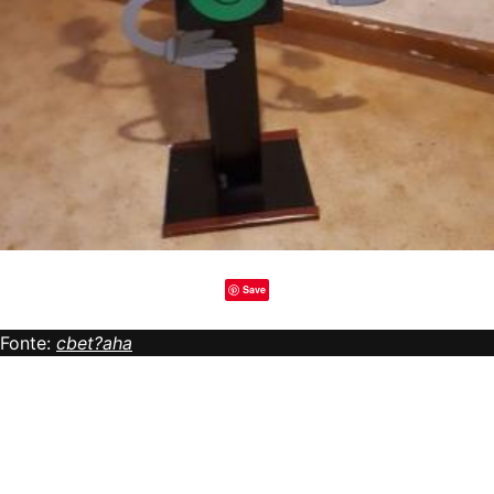
Save
Fonte:
cbet?aha